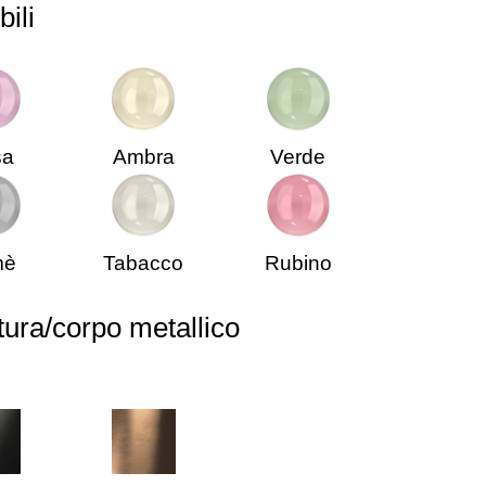
bili
sa
Ambra
Verde
mè
Tabacco
Rubino
ttura/corpo metallico