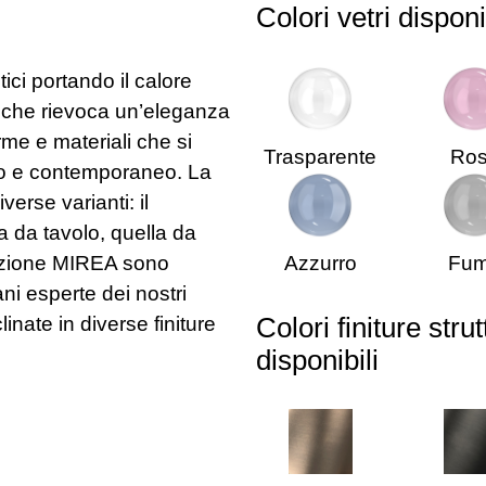
Colori vetri disponi
ci portando il calore
le che rievoca un’eleganza
orme e materiali che si
Trasparente
Ro
ato e contemporaneo. La
rse varianti: il
 da tavolo, quella da
llezione MIREA sono
Azzurro
Fu
ni esperte dei nostri
inate in diverse finiture
Colori finiture stru
disponibili