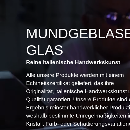
MUNDGEBLAS
GLAS
Reine italienische Handwerkskunst
Alle unsere Produkte werden mit einem
Echtheitszertifikat geliefert, das ihre
Originalität, italienische Handwerkskunst
Qualität garantiert. Unsere Produkte sind
Ergebnis reinster handwerklicher Produkt
weshalb bestimmte Unregelmäßigkeiten 
Kristall, Farb- oder Schattierungsvariatio
nicht als Mängel, sondern als Merkmale
gelten, die die Authentizität sicherstellen 
jedes Stück einzigartig machen.