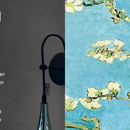
er
er
n
n
e