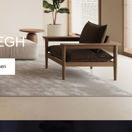
E
sen