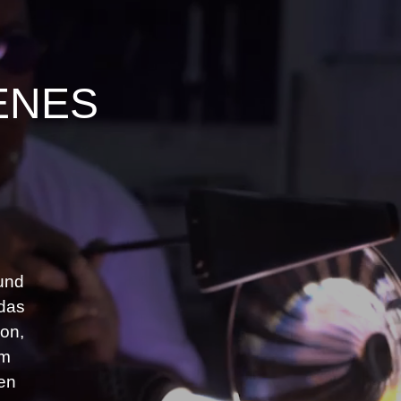
ENES
 und
 das
ion,
im
nen
und