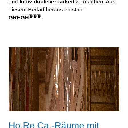
und
Individualisierbarkeit
zu machen. Aus
diesem Bedarf heraus entstand
ⒸⒹⓇ
GREGH
.
Ho.Re.Ca.-Räume mit